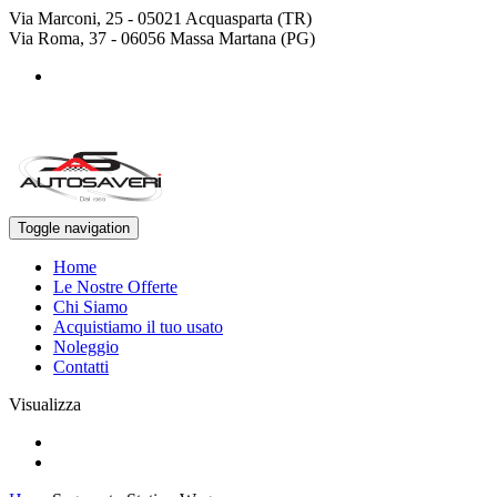
Via Marconi, 25 - 05021 Acquasparta (TR)
Via Roma, 37 - 06056 Massa Martana (PG)
+39 0744 943778
+39 329 4468643
Toggle navigation
Home
Le Nostre Offerte
Chi Siamo
Acquistiamo il tuo usato
Noleggio
Contatti
Visualizza