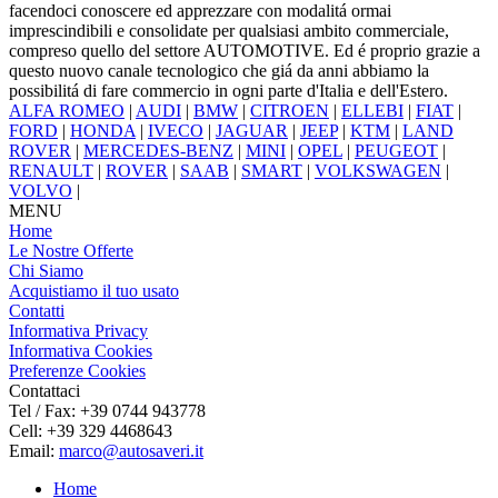
facendoci conoscere ed apprezzare con modalitá ormai
imprescindibili e consolidate per qualsiasi ambito commerciale,
compreso quello del settore AUTOMOTIVE. Ed é proprio grazie a
questo nuovo canale tecnologico che giá da anni abbiamo la
possibilitá di fare commercio in ogni parte d'Italia e dell'Estero.
ALFA ROMEO
|
AUDI
|
BMW
|
CITROEN
|
ELLEBI
|
FIAT
|
FORD
|
HONDA
|
IVECO
|
JAGUAR
|
JEEP
|
KTM
|
LAND
ROVER
|
MERCEDES-BENZ
|
MINI
|
OPEL
|
PEUGEOT
|
RENAULT
|
ROVER
|
SAAB
|
SMART
|
VOLKSWAGEN
|
VOLVO
|
MENU
Home
Le Nostre Offerte
Chi Siamo
Acquistiamo il tuo usato
Contatti
Informativa Privacy
Informativa Cookies
Preferenze Cookies
Contattaci
Tel / Fax: +39 0744 943778
Cell: +39 329 4468643
Email:
marco@autosaveri.it
Home