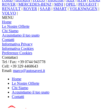
ROVER
|
MERCEDES-BENZ
|
MINI
|
OPEL
|
PEUGEOT
|
RENAULT
|
ROVER
|
SAAB
|
SMART
|
VOLKSWAGEN
|
VOLVO
|
MENU
Home
Le Nostre Offerte
Chi Siamo
Acquistiamo il tuo usato
Contatti
Informativa Privacy
Informativa Cookies
Preferenze Cookies
Contattaci
Tel / Fax: +39 0744 943778
Cell: +39 329 4468643
Email:
marco@autosaveri.it
Home
Le Nostre Offerte
Chi Siamo
Acquistiamo il tuo usato
Contatti