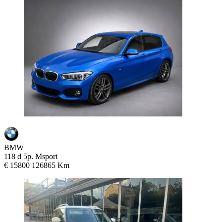
BMW
118 d 5p. Msport
€ 15800
126865 Km