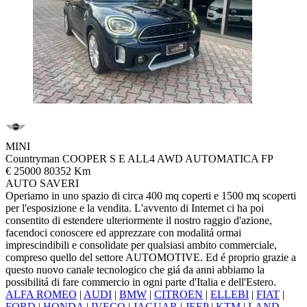
MINI
Countryman COOPER S E ALL4 AWD AUTOMATICA FP
€ 25000
80352 Km
AUTO SAVERI
Operiamo in uno spazio di circa 400 mq coperti e 1500 mq scoperti
per l'esposizione e la vendita. L'avvento di Internet ci ha poi
consentito di estendere ulteriormente il nostro raggio d'azione,
facendoci conoscere ed apprezzare con modalitá ormai
imprescindibili e consolidate per qualsiasi ambito commerciale,
compreso quello del settore AUTOMOTIVE. Ed é proprio grazie a
questo nuovo canale tecnologico che giá da anni abbiamo la
possibilitá di fare commercio in ogni parte d'Italia e dell'Estero.
ALFA ROMEO
|
AUDI
|
BMW
|
CITROEN
|
ELLEBI
|
FIAT
|
FORD
|
HONDA
|
IVECO
|
JAGUAR
|
JEEP
|
KTM
|
LAND