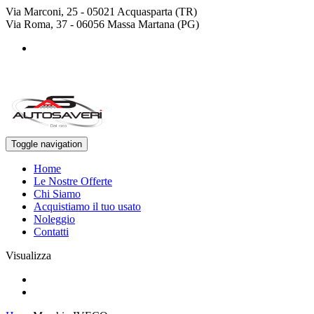
Via Marconi, 25 - 05021 Acquasparta (TR)
Via Roma, 37 - 06056 Massa Martana (PG)
+39 0744 943778
+39 329 4468643
Toggle navigation
Home
Le Nostre Offerte
Chi Siamo
Acquistiamo il tuo usato
Noleggio
Contatti
Visualizza