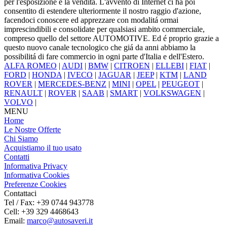
per l'esposizione e la vendita. L'avvento di Internet ci ha poi
consentito di estendere ulteriormente il nostro raggio d'azione,
facendoci conoscere ed apprezzare con modalitá ormai
imprescindibili e consolidate per qualsiasi ambito commerciale,
compreso quello del settore AUTOMOTIVE. Ed é proprio grazie a
questo nuovo canale tecnologico che giá da anni abbiamo la
possibilitá di fare commercio in ogni parte d'Italia e dell'Estero.
ALFA ROMEO
|
AUDI
|
BMW
|
CITROEN
|
ELLEBI
|
FIAT
|
FORD
|
HONDA
|
IVECO
|
JAGUAR
|
JEEP
|
KTM
|
LAND
ROVER
|
MERCEDES-BENZ
|
MINI
|
OPEL
|
PEUGEOT
|
RENAULT
|
ROVER
|
SAAB
|
SMART
|
VOLKSWAGEN
|
VOLVO
|
MENU
Home
Le Nostre Offerte
Chi Siamo
Acquistiamo il tuo usato
Contatti
Informativa Privacy
Informativa Cookies
Preferenze Cookies
Contattaci
Tel / Fax: +39 0744 943778
Cell: +39 329 4468643
Email:
marco@autosaveri.it