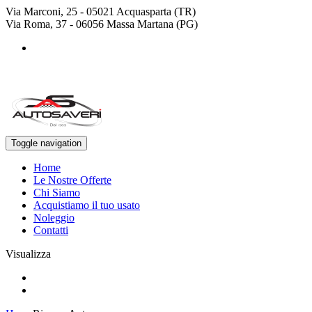
Via Marconi, 25 - 05021 Acquasparta (TR)
Via Roma, 37 - 06056 Massa Martana (PG)
+39 0744 943778
+39 329 4468643
Toggle navigation
Home
Le Nostre Offerte
Chi Siamo
Acquistiamo il tuo usato
Noleggio
Contatti
Visualizza