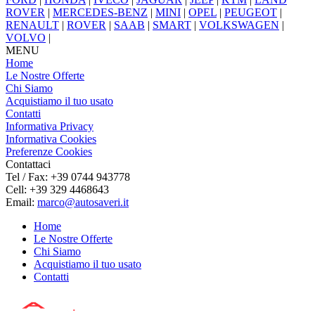
ROVER
|
MERCEDES-BENZ
|
MINI
|
OPEL
|
PEUGEOT
|
RENAULT
|
ROVER
|
SAAB
|
SMART
|
VOLKSWAGEN
|
VOLVO
|
MENU
Home
Le Nostre Offerte
Chi Siamo
Acquistiamo il tuo usato
Contatti
Informativa Privacy
Informativa Cookies
Preferenze Cookies
Contattaci
Tel / Fax: +39 0744 943778
Cell: +39 329 4468643
Email:
marco@autosaveri.it
Home
Le Nostre Offerte
Chi Siamo
Acquistiamo il tuo usato
Contatti