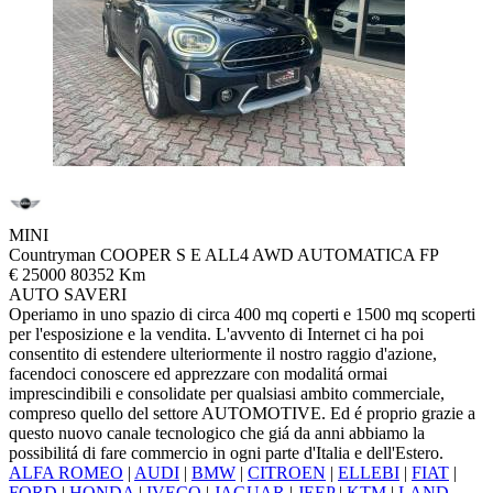
MINI
Countryman COOPER S E ALL4 AWD AUTOMATICA FP
€ 25000
80352 Km
AUTO SAVERI
Operiamo in uno spazio di circa 400 mq coperti e 1500 mq scoperti
per l'esposizione e la vendita. L'avvento di Internet ci ha poi
consentito di estendere ulteriormente il nostro raggio d'azione,
facendoci conoscere ed apprezzare con modalitá ormai
imprescindibili e consolidate per qualsiasi ambito commerciale,
compreso quello del settore AUTOMOTIVE. Ed é proprio grazie a
questo nuovo canale tecnologico che giá da anni abbiamo la
possibilitá di fare commercio in ogni parte d'Italia e dell'Estero.
ALFA ROMEO
|
AUDI
|
BMW
|
CITROEN
|
ELLEBI
|
FIAT
|
FORD
|
HONDA
|
IVECO
|
JAGUAR
|
JEEP
|
KTM
|
LAND