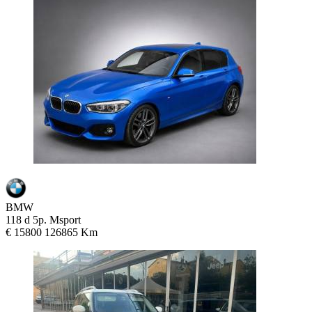
BMW
118 d 5p. Msport
€ 15800
126865 Km